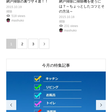
網戸掃除の裏ワザ４選！！
網戸掃除に掃除機を使うに
は？～ちょっとしたコツとそ
2015.10.19
の方法～
掃除
518 views
2015.10.18
mashuko
掃除
231 views
mashuko
1
2
3

今月の特集記事

