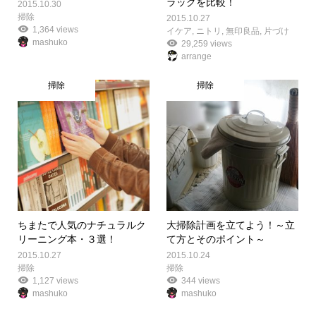
ラックを比較！
2015.10.30
掃除
2015.10.27
1,364 views
イケア
,
ニトリ
,
無印良品
,
片づけ
mashuko
29,259 views
arrange
掃除
掃除
ちまたで人気のナチュラルク
大掃除計画を立てよう！～立
リーニング本・３選！
て方とそのポイント～
2015.10.27
2015.10.24
掃除
掃除
1,127 views
344 views
mashuko
mashuko