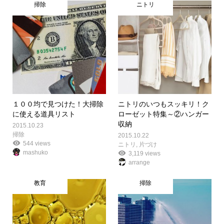
掃除
ニトリ
１００均で見つけた！大掃除
ニトリのいつもスッキリ！ク
に使える道具リスト
ローゼット特集～②ハンガー
収納
2015.10.23
掃除
2015.10.22
544 views
ニトリ
,
片づけ
mashuko
3,119 views
arrange
教育
掃除