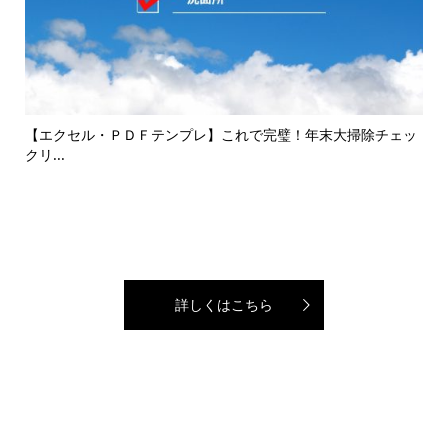
して
【エクセル・ＰＤＦテンプレ】これで完璧！年末大掃除チェッ
エコ
クリ...
詳しくはこちら