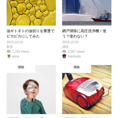
油ギトギトの油切りを重曹で
網戸掃除に高圧洗浄機！使
ピカピカにしてみた
う？使わない？
2015.10.20
2015.10.20
教育
掃除
1,702 views
3,987 views
akira
mashuko
掃除
掃除