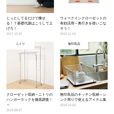
じっとしてるだけで痩せ
ウォークインクローゼットの
る！？基礎代謝はこうして上
有効活用～奥行きを使いこな
げろ！
そう！
2017.10.20
2015.11.19
ニトリ
無印良品
クローゼット収納～ニトリの
無印良品のキッチン収納～シ
ハンガーラックを徹底調査！
ンク周りで使えるアイテム集
～
2016.03.02
2016.06.07