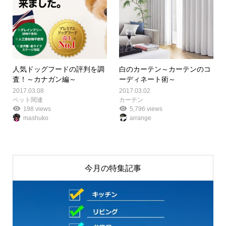
人気ドッグフードの評判を調
白のカーテン～カーテンのコ
査！～カナガン編～
ーディネート術～
2017.03.08
2017.03.02
ペット関連
カーテン
198 views
5,796 views
mashuko
arrange
今月の特集記事