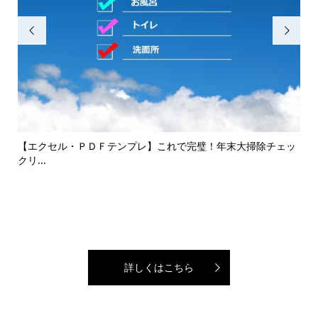


して
【エクセル・ＰＤＦテンプレ】これで完璧！年末大掃除チェッ
エコ
クリ...
詳しくはこちら