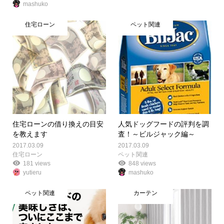
mashuko
住宅ローン
ペット関連
住宅ローンの借り換えの目安
人気ドッグフードの評判を調
を教えます
査！～ビルジャック編～
2017.03.09
2017.03.09
住宅ローン
ペット関連
181 views
848 views
yutieru
mashuko
ペット関連
カーテン