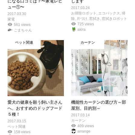
になる口コミは？〜家電レビ
します
ュー①〜
2017.03.24
お掃除ロボット
,
エコバックス
,
掃
2017.03.30
除
,
片づけ
,
窓拭き
,
窓拭きロボット
家電
725 views
561 views
akira
ごまちゃん
ペット関連
カーテン
愛犬の健康を願う飼い主さん
機能性カーテンの選び方～部
へ、おすすめのドッグフード
屋別、目的別～
５種！
2017.03.14
カーテン
2017.03.15
409 views
ペット関連
arrange
158 views