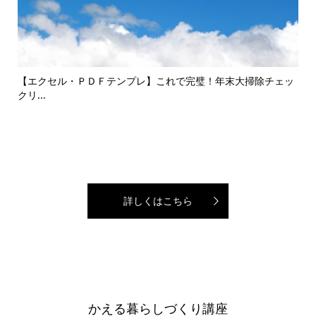
して
【エクセル・ＰＤＦテンプレ】これで完璧！年末大掃除チェッ
エコ
クリ...
詳しくはこちら
かえる暮らしづくり講座