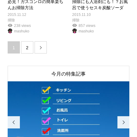
必見！ガスコンロの簡単楽ち
掃除にも入浴剤にも！？お風
んお掃除方法
呂で使うセスキ炭酸ソーダ
2015.11.12
2015.11.10
掃除
掃除
238 views
857 views
mashuko
mashuko
1
2

今月の特集記事

