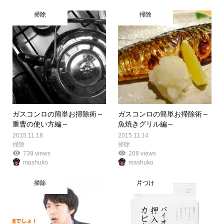
掃除
掃除
ガスコンロの簡単お掃除術～
ガスコンロの簡単お掃除術～
重曹の使い方編～
魚焼きグリル編～
2015.11.18
2015.11.14
掃除
掃除
739 views
208 views
mashuko
mashuko
掃除
片づけ