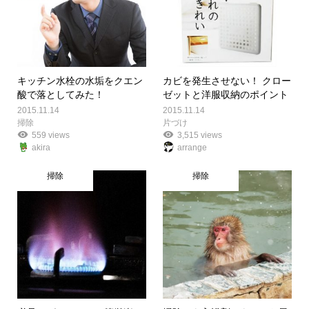
キッチン水栓の水垢をクエン
カビを発生させない！ クロー
酸で落としてみた！
ゼットと洋服収納のポイント
2015.11.14
2015.11.14
掃除
片づけ
559 views
3,515 views
akira
arrange
掃除
掃除