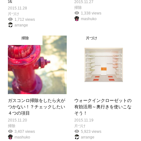
法
2015.11.27
掃除
2015.11.28
1,338 views
片づけ
mashuko
1,712 views
arrange
掃除
片づけ
ガスコンロ掃除をしたら火が
ウォークインクローゼットの
つかない！？チェックしたい
有効活用～奥行きを使いこな
４つの項目
そう！
2015.11.20
2015.11.19
掃除
片づけ
3,407 views
5,923 views
mashuko
arrange