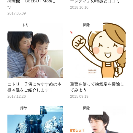
掃除機 DEEBOT M88に
ーレディ」の特徴と口コミ
つ...
2018.10.10
2017.05.09
ニトリ
掃除
ニトリ 子供におすすめの本
重曹を使って換気扇を掃除し
棚４選をご紹介します！
てみよう
2017.12.26
2015.09.19
掃除
掃除