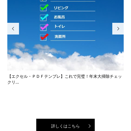


して
【エクセル・ＰＤＦテンプレ】これで完璧！年末大掃除チェッ
エコ
クリ...
詳しくはこちら