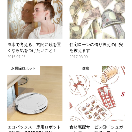
風水で考える、玄関に鏡を置
住宅ローンの借り換えの目安
くなら気をつけたいこと！
を教えます
2016.07.26
2017.03.09
お掃除ロボット
健康
エコバックス 床用ロボット
食材宅配サービス⑨「シュガ