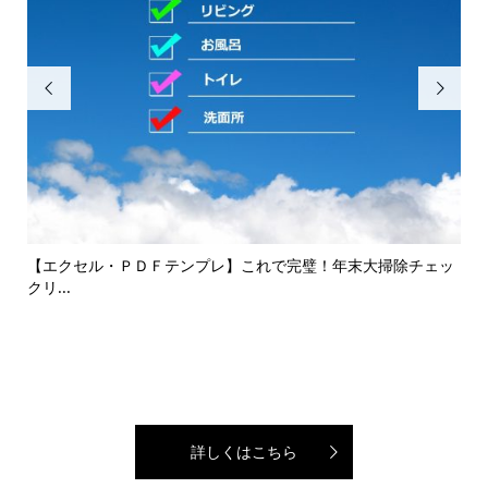


して
【エクセル・ＰＤＦテンプレ】これで完璧！年末大掃除チェッ
エコ
クリ...
詳しくはこちら