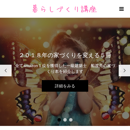
２０１８年の家づくりを変える５冊
全てamazon１位を獲得した一級建築士 船渡亮の家づ


くり本を紹介します
詳細をみる
1
2
3