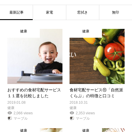
最新記事
家電
窓拭き
無印
健康
健康
おすすめの食材宅配サービス
食材宅配サービス⑪「自然派
１１選を比較しました
くらぶ」の特徴と口コミ
2019.01.08
2018.10.31
健康
健康
2,066 views
2,353 views
マーブル
マーブル
健康
健康