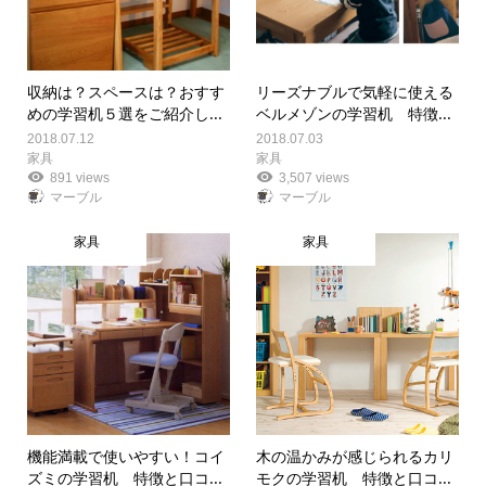
収納は？スペースは？おすす
リーズナブルで気軽に使える
めの学習机５選をご紹介し...
ベルメゾンの学習机 特徴...
2018.07.12
2018.07.03
家具
家具
891 views
3,507 views
マーブル
マーブル
家具
家具
機能満載で使いやすい！コイ
木の温かみが感じられるカリ
ズミの学習机 特徴と口コ...
モクの学習机 特徴と口コ...