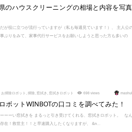
県のハウスクリーニングの相場と内容を写
だが役に立つが流行っていますが（私も毎週見ています！）、 主人公
仕事ぶりをみて、家事代行サービスをお願いしようと思った方も多いの
お掃除ロボット
,
掃除
,
窓拭き
,
窓拭きロボット
698 views
mashu
ロボットWINBOTの口コミを調べてみた！
ーーーい窓拭きを まるっと引き受けてくれる、窓拭きロボット。 な
存在！救世主！！と早速購入したくなりますが、 &n...