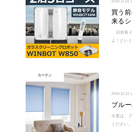
2016.11.16
買う前
来るシ
以前各メ
よ！という
カーテン
2016.11.15
ブルー
今度は、ブ
ください。