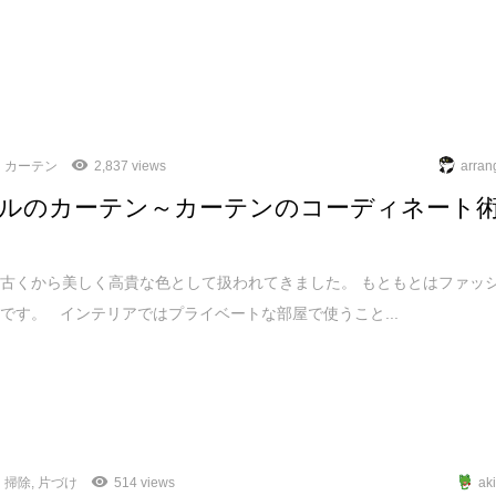
カーテン
2,837 views
arran
ルのカーテン～カーテンのコーディネート
古くから美しく高貴な色として扱われてきました。 もともとはファッ
です。 インテリアではプライベートな部屋で使うこと...
掃除
,
片づけ
514 views
ak