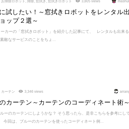
お掃除ロボット
,
掃除
,
窓拭き
,
窓拭きロボット
3,805 views
mashu
に試したい！～窓拭きロボットをレンタル
ョップ２選～
ーカーの「窓拭きロボット」を紹介した記事にて、 レンタルも出来
素敵なサービスのことをちょ...
カーテン
3,346 views
arran
のカーテン～カーテンのコーディネート術
ルーのカーテンにしようかな？ そう思ったら、是非こちらを参考にし
 今回は、ブルーのカーテンを使ったコーディネート例...