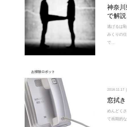
神奈川
で解説
逃げるは恥
みくりの
で...
お掃除ロボット
2016.11.17
窓拭き
めんどくさ
て画期的な