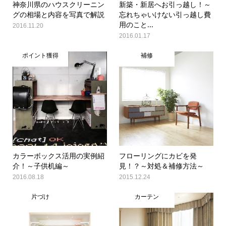
神奈川県のハウスクリーニン
新築・新居へお引っ越し！～
グの相場と内容を写真で解説
忘れちゃいけない引っ越し費
用のこと...
2016.11.20
2016.01.17
ポイント獲得
補修
カラーボックス活用の実例紹
フローリングにカビを発
介！～子供机編～
見！？～対処＆補修方法～
2016.08.18
2015.12.24
片づけ
カーテン