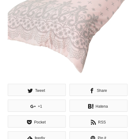
Tweet
Share
+1
Hatena
Pocket
RSS
feedly
Pin it