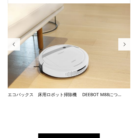


.
エコバックス 床用ロボット掃除機 DEEBOT M88につ...
窓拭