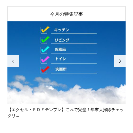
今月の特集記事


して
【エクセル・ＰＤＦテンプレ】これで完璧！年末大掃除チェッ
エコ
クリ...