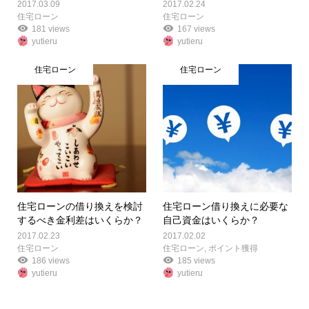
2017.03.09
2017.02.24
住宅ローン
住宅ローン
181 views
167 views
yutieru
yutieru
住宅ローン
住宅ローン
住宅ローンの借り換えを検討
住宅ローン借り換えに必要な
するべき金利差はいくらか？
自己資金はいくらか？
2017.02.23
2017.02.02
住宅ローン
住宅ローン
,
ポイント獲得
186 views
185 views
yutieru
yutieru