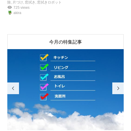
除
,
片づけ
,
窓拭き
,
窓拭きロボット
725 views
akira
今月の特集記事

