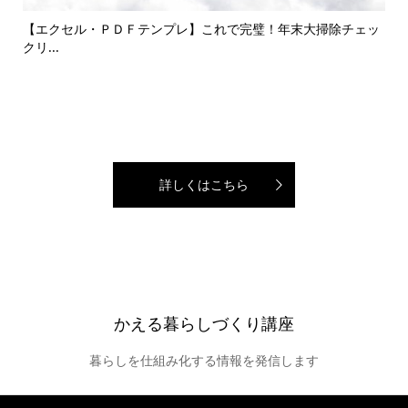
して
【エクセル・ＰＤＦテンプレ】これで完璧！年末大掃除チェッ
エコ
クリ...
詳しくはこちら
かえる暮らしづくり講座
暮らしを仕組み化する情報を発信します