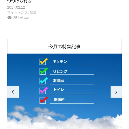
つづけられる
2017.02.12
フィットネス
,
健康
251 views
今月の特集記事

