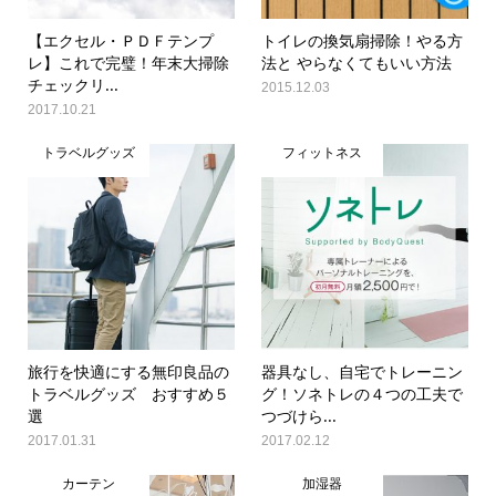
【エクセル・ＰＤＦテンプ
トイレの換気扇掃除！やる方
レ】これで完璧！年末大掃除
法と やらなくてもいい方法
チェックリ...
2015.12.03
2017.10.21
トラベルグッズ
フィットネス
旅行を快適にする無印良品の
器具なし、自宅でトレーニン
トラベルグッズ おすすめ５
グ！ソネトレの４つの工夫で
選
つづけら...
2017.01.31
2017.02.12
カーテン
加湿器