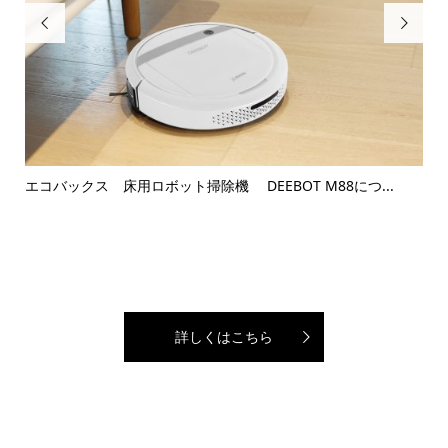


.
エコバックス 床用ロボット掃除機 DEEBOT M88につ...
窓拭
詳しくはこちら