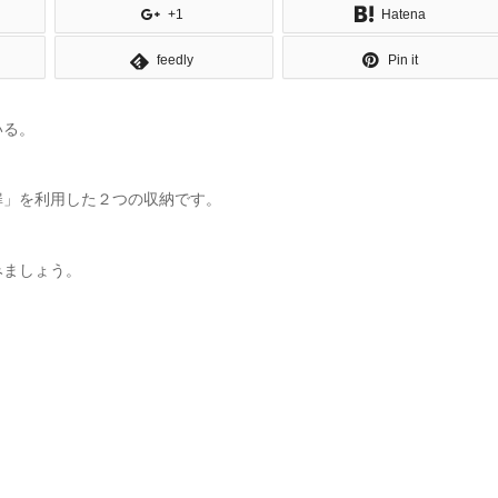
+1
Hatena
feedly
Pin it
いる。
扉」を利用した２つの収納です。
みましょう。