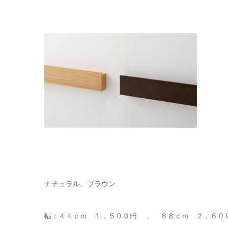
ナチュラル、ブラウン
幅：４４ｃｍ １，５００円 、 ８８ｃｍ ２，８０