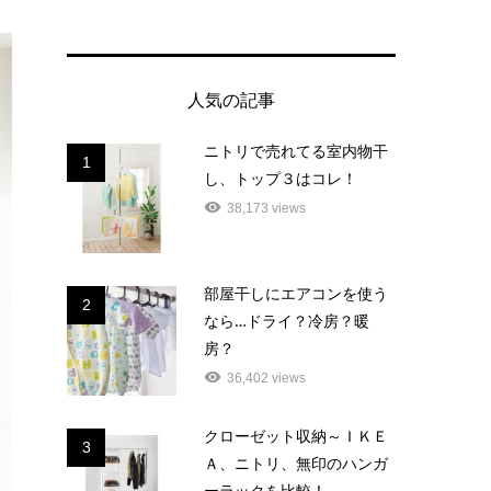
人気の記事
ニトリで売れてる室内物干
1
し、トップ３はコレ！
38,173 views
部屋干しにエアコンを使う
2
なら…ドライ？冷房？暖
房？
36,402 views
クローゼット収納～ＩＫＥ
3
Ａ、ニトリ、無印のハンガ
ーラックを比較！