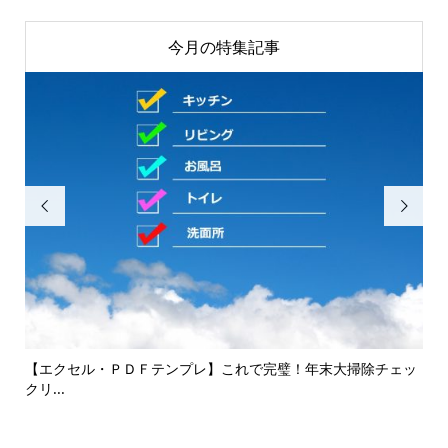
今月の特集記事


して
【エクセル・ＰＤＦテンプレ】これで完璧！年末大掃除チェッ
エコ
クリ...