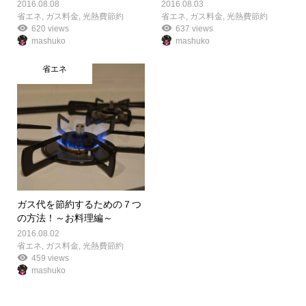
2016.08.08
2016.08.03
省エネ
,
ガス料金
,
光熱費節約
省エネ
,
ガス料金
,
光熱費節約
620 views
637 views
mashuko
mashuko
省エネ
ガス代を節約するための７つ
の方法！～お料理編～
2016.08.02
省エネ
,
ガス料金
,
光熱費節約
459 views
mashuko