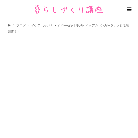
ブログ
イケア
,
片づけ
クローゼット収納～イケアのハンガーラックを徹底
調査！～