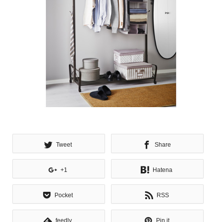
Tweet
Share
+1
Hatena
Pocket
RSS
feedly
Pin it