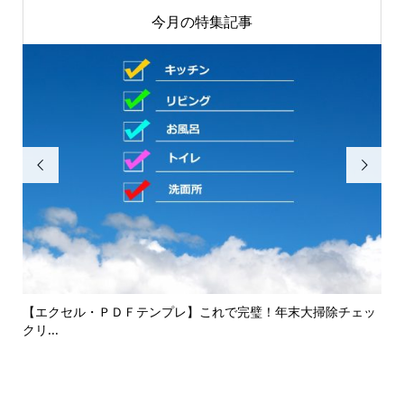
今月の特集記事


して
【エクセル・ＰＤＦテンプレ】これで完璧！年末大掃除チェッ
エコ
クリ...