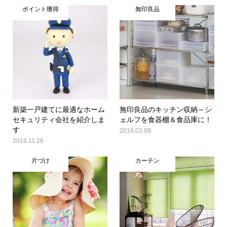
ポイント獲得
無印良品
新築一戸建てに最適なホーム
無印良品のキッチン収納～シ
セキュリティ会社を紹介しま
ェルフを食器棚＆食品庫に！
す
2016.03.08
2016.11.26
片づけ
カーテン