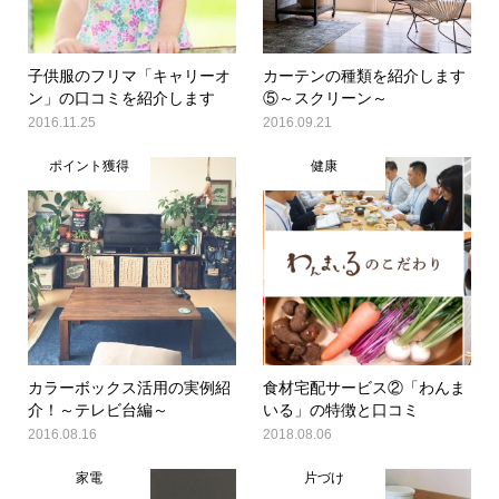
子供服のフリマ「キャリーオ
カーテンの種類を紹介します
ン」の口コミを紹介します
⑤～スクリーン～
2016.11.25
2016.09.21
ポイント獲得
健康
カラーボックス活用の実例紹
食材宅配サービス②「わんま
介！～テレビ台編～
いる」の特徴と口コミ
2016.08.16
2018.08.06
家電
片づけ