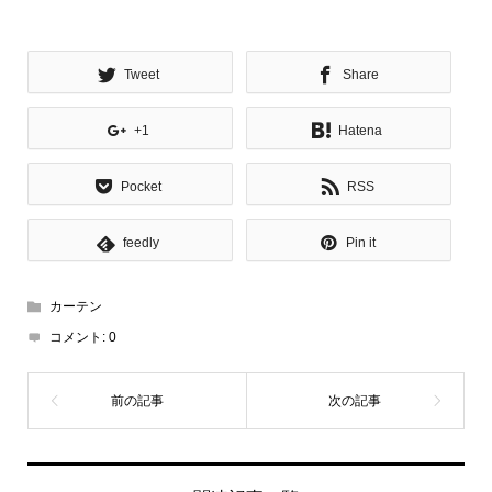
Tweet
Share
+1
Hatena
Pocket
RSS
feedly
Pin it
カーテン
コメント:
0