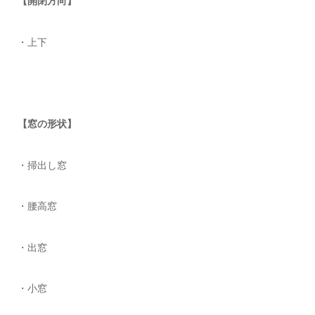
【開閉方向】
・上下
【窓の形状】
・掃出し窓
・腰高窓
・出窓
・小窓