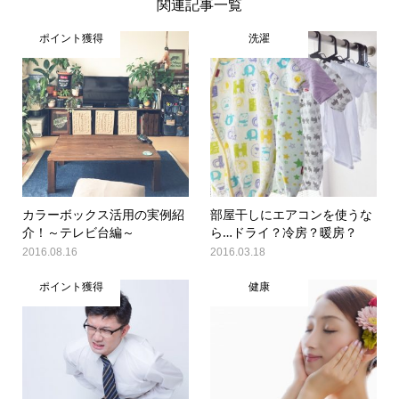
関連記事一覧
ポイント獲得
洗濯
カラーボックス活用の実例紹
部屋干しにエアコンを使うな
介！～テレビ台編～
ら…ドライ？冷房？暖房？
2016.08.16
2016.03.18
ポイント獲得
健康